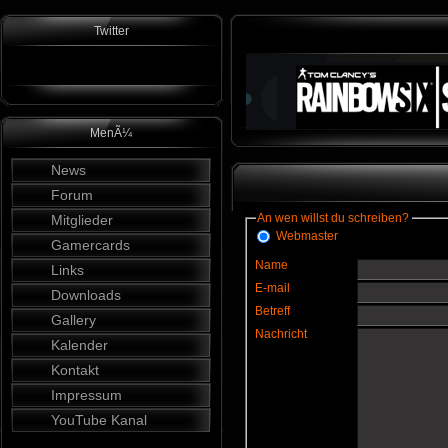
Twitter
MenÃ¼
News
Forum
An wen willst du schreiben?
Mitglieder
Webmaster
Gamercards
Name
Links
E-mail
Downloads
Betreff
Gallery
Nachricht
Kalender
Kontakt
Impressum
YouTube Kanal