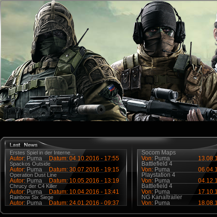
Socom Maps
Erstes Spiel in der Interne...
Autor:
Puma
Datum: 04.10.2016 - 17:55
Von:
Puma
13.08.1
Battlefield 4
Spackos Outside
Autor:
Puma
Datum: 30.07.2016 - 19:15
Von:
Puma
06.04.1
Playstation 4
Operation Dust Line
Autor:
Puma
Datum: 10.05.2016 - 13:19
Von:
Puma
04.12.1
Battlefield 4
Chrucy der C4 Killer
Autor:
Puma
Datum: 10.04.2016 - 13:41
Von:
Puma
17.10.1
NG Kanaltrailer
Rainbow Six Siege
Autor:
Puma
Datum: 24.01.2016 - 09:37
Von:
Puma
18.08.1