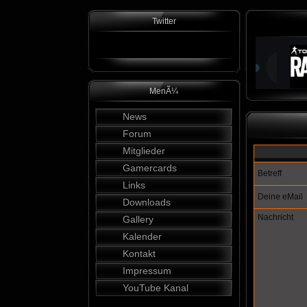
Twitter
MenÃ¼
News
Forum
Mitglieder
Gamercards
Betreff
Links
Deine eMail
Downloads
Nachricht
Gallery
Kalender
Kontakt
Impressum
YouTube Kanal