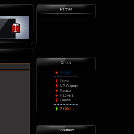
Partner
Online
0 User
Puma
NG Gepard
Pasice
Hackers
Loewe
2 Gäste
Shoutbox