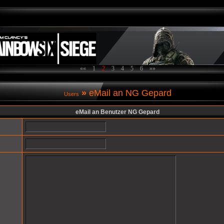
««
1
2
3
4
5
6
»»
»
eMail an NG Gepard
Users
eMail an Benutzer NG Gepard