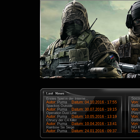
Soco
Erstes Spiel in der Interne...
Autor:
Puma
Datum: 04.10.2016 - 17:55
Von:
Battl
Spackos Outside
Autor:
Puma
Datum: 30.07.2016 - 19:15
Von:
Plays
Operation Dust Line
Autor:
Puma
Datum: 10.05.2016 - 13:19
Von:
Battl
Chrucy der C4 Killer
Autor:
Puma
Datum: 10.04.2016 - 13:41
Von:
NG Ka
Rainbow Six Siege
Autor:
Puma
Datum: 24.01.2016 - 09:37
Von: