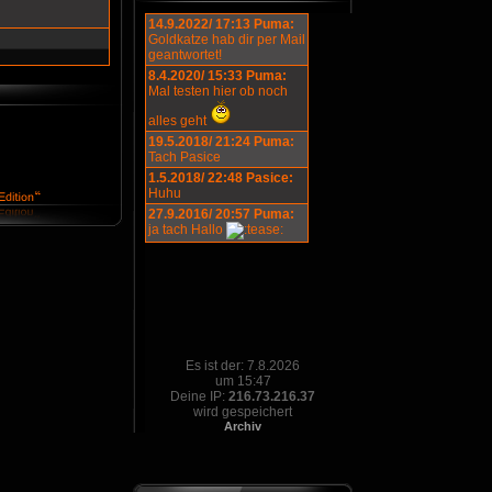
14.9.2022/ 17:13 Puma:
Goldkatze hab dir per Mail
geantwortet!
8.4.2020/ 15:33 Puma:
Mal testen hier ob noch
alles geht
19.5.2018/ 21:24 Puma:
Tach Pasice
1.5.2018/ 22:48 Pasice:
Huhu
27.9.2016/ 20:57 Puma:
ja tach Hallo
Es ist der: 7.8.2026
um 15:47
Deine IP:
216.73.216.37
wird gespeichert
Archiv