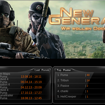
m Maps
1.
Puma
|
40
Puma
13.08.16 - 18:11
efield 4
2.
Tribun
|
14
Puma
06.04.14 - 15:19
tation 4
3.
Pasice
|
2
Puma
04.12.13 - 20:09
efield 4
4.
charki
|
1
Puma
17.10.13 - 17:27
naltrailer
5.
HellCreeper
|
1
Puma
18.08.13 - 12:45