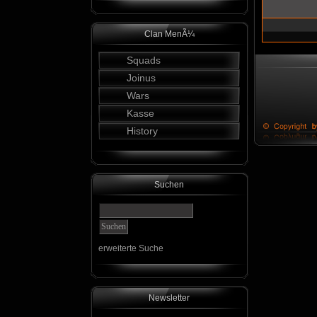
Clan MenÃ¼
Squads
Joinus
Wars
Kasse
History
Suchen
erweiterte Suche
Newsletter